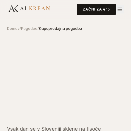
AI
KRPAN
ZAČNI ZA €15
Domov
/
Pogodbe
/
Kupoprodajna pogodba
Vsak dan se v Sloveniji sklene na tisoče