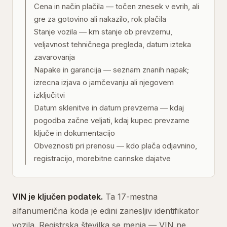
Cena in način plačila — točen znesek v evrih, ali
gre za gotovino ali nakazilo, rok plačila
Stanje vozila — km stanje ob prevzemu,
veljavnost tehničnega pregleda, datum izteka
zavarovanja
Napake in garancija — seznam znanih napak;
izrecna izjava o jamčevanju ali njegovem
izključitvi
Datum sklenitve in datum prevzema — kdaj
pogodba začne veljati, kdaj kupec prevzame
ključe in dokumentacijo
Obveznosti pri prenosu — kdo plača odjavnino,
registracijo, morebitne carinske dajatve
VIN je ključen podatek.
Ta 17-mestna
alfanumerična koda je edini zanesljiv identifikator
vozila. Registrska številka se menja — VIN ne.