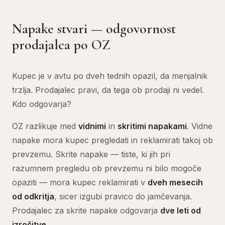
Napake stvari — odgovornost
prodajalca po OZ
Kupec je v avtu po dveh tednih opazil, da menjalnik
trzlja. Prodajalec pravi, da tega ob prodaji ni vedel.
Kdo odgovarja?
OZ razlikuje med
vidnimi
in
skritimi napakami
. Vidne
napake mora kupec pregledati in reklamirati takoj ob
prevzemu. Skrite napake — tiste, ki jih pri
razumnem pregledu ob prevzemu ni bilo mogoče
opaziti — mora kupec reklamirati v
dveh mesecih
od odkritja
, sicer izgubi pravico do jamčevanja.
Prodajalec za skrite napake odgovarja
dve leti od
izročitve
.