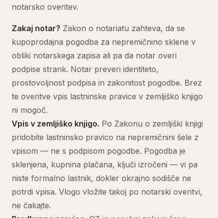
notarsko overitev.
Zakaj notar?
Zakon o notariatu zahteva, da se
kupoprodajna pogodba za nepremičnino sklene v
obliki notarskega zapisa ali pa da notar overi
podpise strank. Notar preveri identiteto,
prostovoljnost podpisa in zakonitost pogodbe. Brez
te overitve vpis lastninske pravice v zemljiško knjigo
ni mogoč.
Vpis v zemljiško knjigo.
Po Zakonu o zemljiški knjigi
pridobite lastninsko pravico na nepremičnini šele z
vpisom — ne s podpisom pogodbe. Pogodba je
sklenjena, kupnina plačana, ključi izročeni — vi pa
niste formalno lastnik, dokler okrajno sodišče ne
potrdi vpisa. Vlogo vložite takoj po notarski overitvi,
ne čakajte.