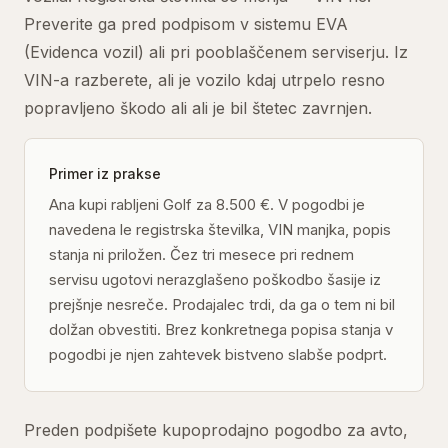
Preverite ga pred podpisom v sistemu EVA
(Evidenca vozil) ali pri pooblaščenem serviserju. Iz
VIN-a razberete, ali je vozilo kdaj utrpelo resno
popravljeno škodo ali ali je bil štetec zavrnjen.
Primer iz prakse
Ana kupi rabljeni Golf za 8.500 €. V pogodbi je
navedena le registrska številka, VIN manjka, popis
stanja ni priložen. Čez tri mesece pri rednem
servisu ugotovi nerazglašeno poškodbo šasije iz
prejšnje nesreče. Prodajalec trdi, da ga o tem ni bil
dolžan obvestiti. Brez konkretnega popisa stanja v
pogodbi je njen zahtevek bistveno slabše podprt.
Preden podpišete kupoprodajno pogodbo za avto,