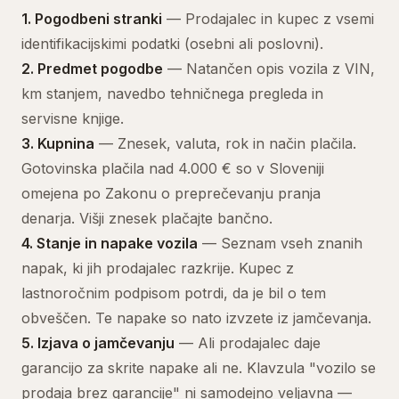
1.
Pogodbeni stranki
— Prodajalec in kupec z vsemi
identifikacijskimi podatki (osebni ali poslovni).
2.
Predmet pogodbe
— Natančen opis vozila z VIN,
km stanjem, navedbo tehničnega pregleda in
servisne knjige.
3.
Kupnina
— Znesek, valuta, rok in način plačila.
Gotovinska plačila nad 4.000 € so v Sloveniji
omejena po Zakonu o preprečevanju pranja
denarja. Višji znesek plačajte bančno.
4.
Stanje in napake vozila
— Seznam vseh znanih
napak, ki jih prodajalec razkrije. Kupec z
lastnoročnim podpisom potrdi, da je bil o tem
obveščen. Te napake so nato izvzete iz jamčevanja.
5.
Izjava o jamčevanju
— Ali prodajalec daje
garancijo za skrite napake ali ne. Klavzula "vozilo se
prodaja brez garancije" ni samodejno veljavna —