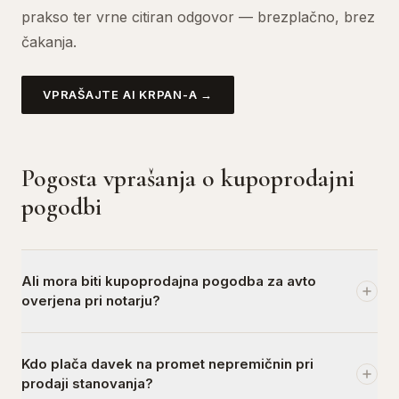
prakso ter vrne citiran odgovor — brezplačno, brez
čakanja.
VPRAŠAJTE AI KRPAN-A →
Pogosta vprašanja o kupoprodajni
pogodbi
Ali mora biti kupoprodajna pogodba za avto
overjena pri notarju?
Ne. Za premičnine, vključno z avtomobili, notarsko overitev
Kdo plača davek na promet nepremičnin pri
ni zahtevano. Zadostuje pisna pogodba s podpisoma
prodaji stanovanja?
prodajalca in kupca. Priporočljivo je, da vsebuje VIN, km