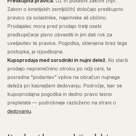
Predkupna pravica.
OZ in posebni zakoni (npr.
Zakon o kmetijskih zemljiščih) določajo predkupno
pravico za solastnike, najemnike ali občino.
Prodajalec mora pred prodajo tretji osebi
predkupičarje pisno obvestiti in jim dati rok za
uveljavitev te pravice. Pogodba, sklenjena brez tega
postopka, je izpodbojna.
Kupoprodaja med sorodniki in nujni delež.
Ko starši
prodajo nepremičnino otroku po nižji ceni, ta
posredna “podaritev” vpliva na obračun nujnega
deleža pri kasnejšem dedovanju. Področje, kjer se
kupoprodajna pogodba in dedno pravo tesno
prepletata — podrobneje razloženo na strani o
dedovanju
.