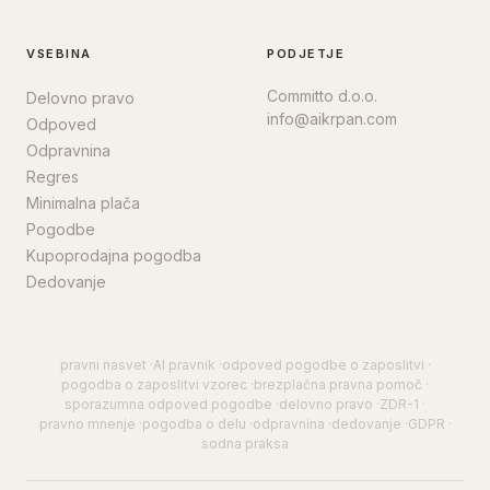
VSEBINA
PODJETJE
Committo d.o.o.
Delovno pravo
info@aikrpan.com
Odpoved
Odpravnina
Regres
Minimalna plača
Pogodbe
Kupoprodajna pogodba
Dedovanje
pravni nasvet
·
AI pravnik
·
odpoved pogodbe o zaposlitvi
·
pogodba o zaposlitvi vzorec
·
brezplačna pravna pomoč
·
sporazumna odpoved pogodbe
·
delovno pravo
·
ZDR-1
·
pravno mnenje
·
pogodba o delu
·
odpravnina
·
dedovanje
·
GDPR
·
sodna praksa