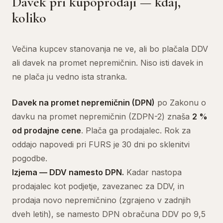
Davek pri kupoprodaji — kdaj,
koliko
Večina kupcev stanovanja ne ve, ali bo plačala DDV
ali davek na promet nepremičnin. Niso isti davek in
ne plača ju vedno ista stranka.
Davek na promet nepremičnin (DPN)
po Zakonu o
davku na promet nepremičnin (ZDPN-2) znaša
2 %
od prodajne cene
. Plača ga prodajalec. Rok za
oddajo napovedi pri FURS je 30 dni po sklenitvi
pogodbe.
Izjema — DDV namesto DPN.
Kadar nastopa
prodajalec kot podjetje, zavezanec za DDV, in
prodaja novo nepremičnino (zgrajeno v zadnjih
dveh letih), se namesto DPN obračuna DDV po 9,5