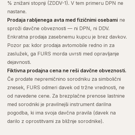
% znižani stopnji (ZDDV-1). V tem primeru DPN ne
nastane.
Prodaja rabljenega avta med fizičnimi osebami
ne
sproži davčne obveznosti — ni DPN, ni DDV.
Enkratna prodaja zasebnemu kupcu je brez davkov.
Pozor pa: kdor prodaja avtomobile redno in za
zaslužek, ga FURS morda uvrsti med opravljanje
dejavnosti.
Fiktivna prodajna cena ne reši davčne obveznosti.
Če prodate nepremičnino sorodniku za simbolični
znesek, FURS odmeri davek od tržne vrednosti, ne
od navedene cene. Za brezplačne prenose lastnine
med sorodniki je pravilnejši instrument darilna
pogodba, ki ima svoja davčna pravila (davek na
darilo z oprostitvami za bližnje sorodnike).