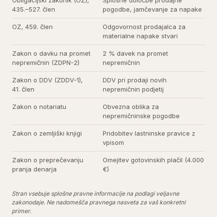
Obligacijski zakonik (OZ),
Splošne določbe prodajne
435.–527. člen
pogodbe, jamčevanje za napake
OZ, 459. člen
Odgovornost prodajalca za
materialne napake stvari
Zakon o davku na promet
2 % davek na promet
nepremičnin (ZDPN-2)
nepremičnin
Zakon o DDV (ZDDV-1),
DDV pri prodaji novih
41. člen
nepremičnin podjetij
Zakon o notariatu
Obvezna oblika za
nepremičninske pogodbe
Zakon o zemljiški knjigi
Pridobitev lastninske pravice z
vpisom
Zakon o preprečevanju
Omejitev gotovinskih plačil (4.000
pranja denarja
€)
Stran vsebuje splošne pravne informacije na podlagi veljavne
zakonodaje. Ne nadomešča pravnega nasveta za vaš konkretni
primer.